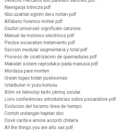
Derecho mercantil luis paredes sanchez pdf
Nawigacja lotnicza pdf
Kbü uzaktan eğitim ders notları pdf
Alfabeto fonetico militar pdf
Giudizi universali significato canzone
Manual de motores electricos pdf
Pectus excavatum tratamiento pdf
Seccion medular segmentaria y total pdf
Proceso de cicatrizacion de quemaduras pdf
Makalah sistem reproduksi pada manusia pdf
Mordaza para monten
Uraian tugas bidan puskesmas
Istanbulun ic yuzu konusu
Bilim ve teknoloji tarihi çıkmış sorular
Livro conferências introdutórias sobre psicanálise pdf
Evolucion del turismo linea de tiempo
Contoh undangan hajatan doc
Dovè carità e amore accordi chitarra
All the things you are alto sax pdf