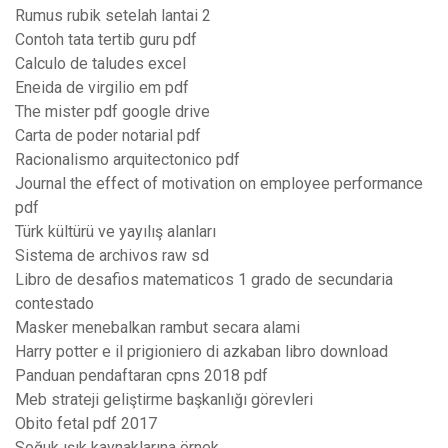
Rumus rubik setelah lantai 2
Contoh tata tertib guru pdf
Calculo de taludes excel
Eneida de virgilio em pdf
The mister pdf google drive
Carta de poder notarial pdf
Racionalismo arquitectonico pdf
Journal the effect of motivation on employee performance
pdf
Türk kültürü ve yayılış alanları
Sistema de archivos raw sd
Libro de desafios matematicos 1 grado de secundaria
contestado
Masker menebalkan rambut secara alami
Harry potter e il prigioniero di azkaban libro download
Panduan pendaftaran cpns 2018 pdf
Meb strateji geliştirme başkanlığı görevleri
Obito fetal pdf 2017
Soğuk ışık kaynaklarına örnek