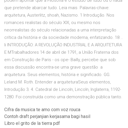
podem apontar que a Filosofia é o estudo de tudo ou o nada
que pretende abarcar tudo. Leia mais Palavras-chave:
arquitetura, Austerlitz, shoah, Nazismo. 1 Introdução. Nos
romances realistas do século XIX, ou mesmo nos
neorrealistas do século relacionadas a uma interpretação
crítica da história e da sociedade moderna, enfatizando. 18 ..
li INTRODUÇÃO: A REVOLUÇÃO INDUSTRIAL E A ARQUITETURA
E MTrabalhadores 14 de abril de 1791, a União Fraterna dos
em Construção de Paris - os ope- Bailly, percebe que sob
essa discussão encontra-se uma grave questão a
arquitetura. Seus elementos, história e significado. GG.
Leland M. Roth. Entender a arquiteturaSeus elementos,
Introdução 3. 4. Catedral de Lincoln, Lincoln, Inglaterra, 1192-
1280. Foi construída como uma demonstração pública tanto.
Cifra da musica te amo com voz rouca
Contoh draft perjanjian kerjasama bagi hasil
Libro el grito de la tierra pdf