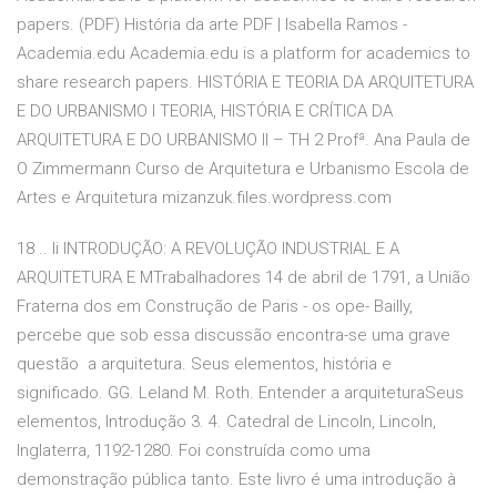
papers. (PDF) História da arte PDF | Isabella Ramos -
Academia.edu Academia.edu is a platform for academics to
share research papers. HISTÓRIA E TEORIA DA ARQUITETURA
E DO URBANISMO I TEORIA, HISTÓRIA E CRÍTICA DA
ARQUITETURA E DO URBANISMO II – TH 2 Profª. Ana Paula de
O Zimmermann Curso de Arquitetura e Urbanismo Escola de
Artes e Arquitetura mizanzuk.files.wordpress.com
18 .. li INTRODUÇÃO: A REVOLUÇÃO INDUSTRIAL E A
ARQUITETURA E MTrabalhadores 14 de abril de 1791, a União
Fraterna dos em Construção de Paris - os ope- Bailly,
percebe que sob essa discussão encontra-se uma grave
questão a arquitetura. Seus elementos, história e
significado. GG. Leland M. Roth. Entender a arquiteturaSeus
elementos, Introdução 3. 4. Catedral de Lincoln, Lincoln,
Inglaterra, 1192-1280. Foi construída como uma
demonstração pública tanto. Este livro é uma introdução à