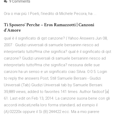
9 Comments
Ora o mai più: I Poeti, l'inedito di Michele Pecora, ha ...
Ti Sposero’ Perche – Eros Ramazzotti | Canzoni
d'Amore
qual è il significato di qst canzone? | Yahoo Answers Jun 08,
2007 · Giudizi universali di samuele bersaninn riesco ad
interpretarlo tutto!!!ma che significa? qual è il significato di qst
canzone? Giudizi universali di samuele bersaninn riesco ad
interpretarlo tutto!!!ma che significa? nessuna delle sue
canzoni ha un senso e un significato ciao Silvia. 0 0 5. Login
to reply the answers Post; Still Samuele Bersani - Giudizi
Universali (Tab) Giudizi Universali tab by Samuele Bersani.
39,889 views, added to favorites 141 times. Author faidoof [a]
61. Last edit on Feb 13, 2014. La canzone suona bene con gli
accordi indicati,nella loro forma standard; ad esmpio il
(A):02220x oppure il Si (B):244422 ecc. Ma a mio parere